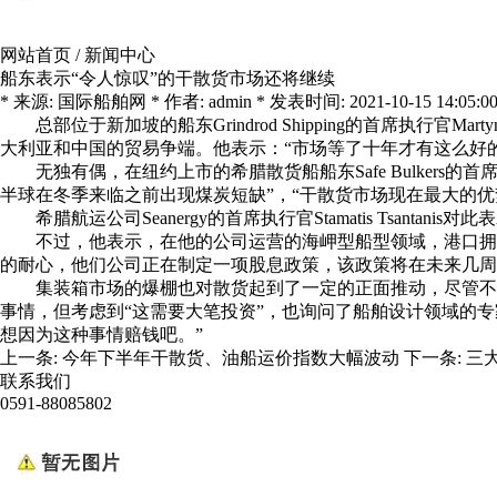
网站首页
/
新闻中心
船东表示“令人惊叹”的干散货市场还将继续
* 来源: 国际船舶网 * 作者: admin * 发表时间: 2021-10-15 14:05:00
总部位于新加坡的船东Grindrod Shipping的首席执行官M
大利亚和中国的贸易争端。他表示：“市场等了十年才有这么好的
无独有偶，在纽约上市的希腊散货船船东Safe Bulkers的首席
半球在冬季来临之前出现煤炭短缺”，“干散货市场现在最大的优
希腊航运公司Seanergy的首席执行官Stamatis Tsan
不过，他表示，在他的公司运营的海岬型船型领域，港口拥堵
的耐心，他们公司正在制定一项股息政策，该政策将在未来几周
集装箱市场的爆棚也对散货起到了一定的正面推动，尽管不是所有的船
事情，但考虑到“这需要大笔投资”，也询问了船舶设计领域的
想因为这种事情赔钱吧。”
上一条:
今年下半年干散货、油船运价指数大幅波动
下一条:
三
联系我们
0591-88085802