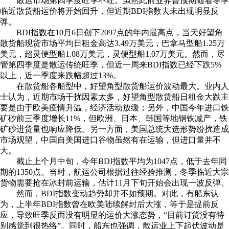
散运市场第四季度旺季不旺。虽然此前业界曾预期随着冬季
临近散货船运价将开始回升，但近期BDI指数去未出现明显反
弹。
BDI指数在10月6日创下2097点的年内最高点，当天好望角
散货船现货市场平均日租金高达3.49万美元，巴拿马型船1.25万
美元，超灵便型船1.08万美元，灵便型船1.07万美元。然而，尽
管第四季度是散运传统旺季，但近一周来BDI指数已经下跌5%
以上，近一季度来跌幅超过13%。
在散货船各船型中，好望角型散货船运价波动最大。业内人
士认为，近期市场干扰因素太多，好望角型散货船日租金大跌主
要是由于欧美疫情升温，经济活动放缓；另外，中国今年进口铁
矿砂前三季度增长11%，但欧洲、日本、韩国等地钢铁减产，铁
矿砂进货量也响应降低。另一方面，美国总统大选形势纷扰造成
市场观望，中国自美国进口谷物虽然有在运输，但进口量并不
大。
截止上个月中旬，今年BDI指数平均为1047点，低于去年同
期的1350点。当时，航运公司根据过往经验推测，冬季临近大宗
货物需要抢在冰封前运输，估计11月下旬开始会出现一波反弹。
然而，BDI指数变动趋势却并不如预期。对此，有船东认
为，上半年BDI指数曾在欧美陆续解封后大涨，等于是提前反
应，导致旺季反而没有明显的运价大涨态势，“目前订货没有特
别感觉到很热络”。同时，船东也强调，散运业上下起伏波动是