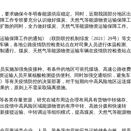
，要求确保今冬明春能源供应稳定。同时，近期我国部分地区出
障工作专班要充分认识做好煤炭、天然气等能源物资运输保障工
扩散的同时，全力做好煤炭、天然气等能源物资运输保障工作。
保障工作的通知》（联防联控机制综发〔2021〕29号）等文
运车辆，各地公路疫情防控检查站点在对司乘人员进行体温检测、
限制通行。煤炭、天然气等能源物资运输车辆在疫情防控检查站点
员实施加强免疫接种。有条件的地区可依托煤场、高速公路收费
物资运输人员开展核酸检测提供便利。同时加强交通组织，避免车
》等有关疫情防控的决策部署，对于短期向中高风险地区运送煤
结果的，原则上不需采取隔离措施。
等各类存量资源，研究在城市周边合理布局具有货物中转储存、
进出疫情中高风险区域能源物资的有序中转、高效分拨和快速转
新接驳运输、中转调运等组织模式，提高煤炭、天然气等能源物
全完善涵盖企业、人员、装备等内容的应急运输储备台账，提高