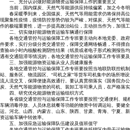
一、充分认识做好能源物资运输保障工作的重要意义
当前，国内煤炭、天然气等能源供应持续偏紧，加之今冬明
春采暖季到来，全国煤炭、天然气等用能需求仍将保持高位运
现聚集性疫情，疫情防控形势仍较为严峻，对煤炭、天然气等能
作的极端重要性，进一步提高政治站位，主动担当作为，加强工
二、切实做好能源物资运输车辆通行保障
各地交通管控与运输保障工作专班要主动向本地党委、政府汇报
件要求，实行分级分类交通管控，保障交通网络畅通，不得擅自
查验48小时内核酸检测阴性结果（纸质或者电子形式检测报告
遇有交通阻滞等情况的，各地交通管控与运输保障工作专班要及
三、加强能源物资运输从业人员健康服务
各地交通管控与运输保障工作专班要按照当地联防联控机制的
站、服务区、物流园区、“司机之家”等货车司机集中的场所增
流人流交叉，保障便捷高效通行。要认真贯彻落实《国务院办公
炭、天然气等能源物资的司机、装卸工等司乘人员，在严格落实
四、研究优化能源物资运输组织方式
各省级交通管控与运输保障工作专班要按照“交通便利、规模
车辆消毒停放、人员休息就餐等功能的物资中转调运站。要健
运。河北、山西、内蒙古、山东、陕西、甘肃、青海、宁夏、新
资运输车辆中转效率。
五、加强应急运输保障队伍建设及值班值守
各地交通管控与运输保障工作专班要依托辖区内骨干运输物流