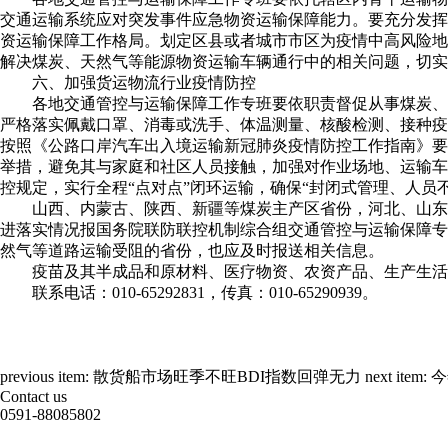
交通运输系统应对突发事件应急物资运输保障能力。要充分发挥
资运输保障工作格局。划定区县或者城市市区为疫情中高风险地
解决煤炭、天然气等能源物资运输车辆通行中的相关问题，切实
六、加强货运物流行业疫情防控
各地交通管控与运输保障工作专班要依职责督促从事煤炭、天
严格落实佩戴口罩、消毒或洗手、体温测量、核酸检测、接种疫
按照《公路口岸汽车出入境运输新冠肺炎疫情防控工作指南》要
举措，避免其与家庭和社区人员接触，加强对作业场地、运输车
控规定，实行全程“点对点”闭环运输，确保“封闭式管理、人员
山西、内蒙古、陕西、新疆等煤炭主产区省份，河北、山东、贵
进落实情况报国务院联防联控机制综合组交通管控与运输保障专
然气等道路运输受阻的省份，也应及时报送相关信息。
疫苗及其半成品和原材料、医疗物资、农资产品、生产生活物
联系电话：010-65292831，传真：010-65290939。
previous item:
散货船市场旺季不旺BDI指数回弹无力
next item:
今
Contact us
0591-88085802