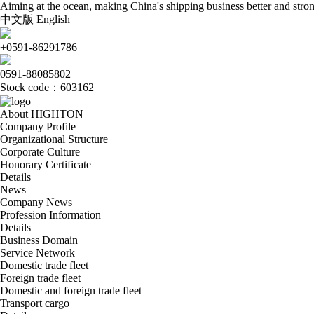
Aiming at the ocean, making China's shipping business better and stro
中文版
English
+0591-86291786
0591-88085802
Stock code：603162
About HIGHTON
Company Profile
Organizational Structure
Corporate Culture
Honorary Certificate
Details
News
Company News
Profession Information
Details
Business Domain
Service Network
Domestic trade fleet
Foreign trade fleet
Domestic and foreign trade fleet
Transport cargo