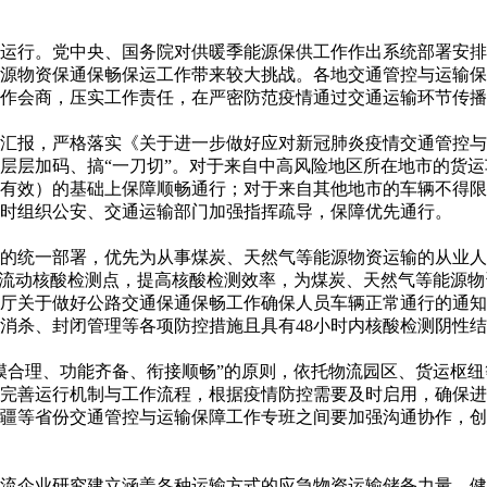
行。党中央、国务院对供暖季能源保供工作作出系统部署安排
源物资保通保畅保运工作带来较大挑战。各地交通管控与运输保
作会商，压实工作责任，在严密防范疫情通过交通运输环节传播
，严格落实《关于进一步做好应对新冠肺炎疫情交通管控与运输
层层加码、搞“一刀切”。对于来自中高风险地区所在地市的货
均有效）的基础上保障顺畅通行；对于来自其他地市的车辆不得
时组织公安、交通运输部门加强指挥疏导，保障优先通行。
统一部署，优先为从事煤炭、天然气等能源物资运输的从业人
设流动核酸检测点，提高核酸检测效率，为煤炭、天然气等能源
厅关于做好公路交通保通保畅工作确保人员车辆正常通行的通知
消杀、封闭管理等各项防控措施且具有48小时内核酸检测阴性
合理、功能齐备、衔接顺畅”的原则，依托物流园区、货运枢纽
全完善运行机制与工作流程，根据疫情防控需要及时启用，确保
疆等省份交通管控与运输保障工作专班之间要加强沟通协作，创
企业研究建立涵盖各种运输方式的应急物资运输储备力量，健