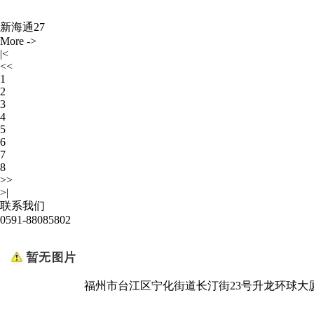
新海通27
More ->
|<
<<
1
2
3
4
5
6
7
8
>>
>|
联系我们
0591-88085802
福州市台江区宁化街道长汀街23号升龙环球大厦