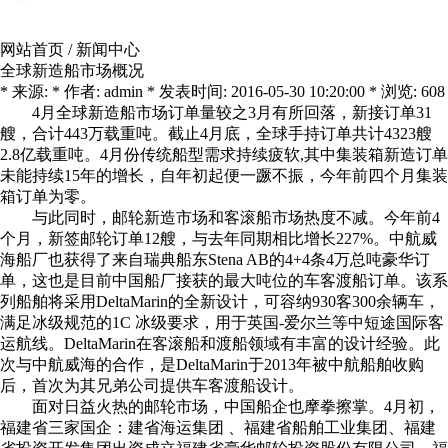
网站首页
/
新闻中心
全球新造船市场概况
* 来源: * 作者: admin * 发表时间: 2016-05-30 10:20:00 * 浏览: 608
4月全球新造船市场订单量较之3月有所回落，新接订单31
艘，合计443万载重吨。截止4月底，全球手持订单共计4323艘
2.8亿载重吨。4月份传统船型需求持续疲软,其中集装箱新造订单
未能持续15年的增长，自年初起便一蹶不振，今年前四个月集装
箱订单为零。
与此同时，邮轮新造市场和客滚船市场热度不减。今年前4
个月，新签邮轮订单12艘，与去年同期相比增长227%。中航威
海船厂也获得了来自瑞典船东Stena AB的4+4条4万总吨豪华订
单，这也是目前中国船厂接获的最大吨位的车客渡船订单。该系
列船舶将采用DeltaMarin的全新设计，可容纳930客300余辆车，
满足冰级规范的1C 冰级要求，用于英国-爱尔兰等中短途国际客
运航线。DeltaMarin在客滚船和渡船领域有丰富的设计经验。此
次与中航威海的合作，是DeltaMarin于2013年被中航船舶收购
后，首次为其兄弟公司提供车客渡船设计。
面对日益火热的邮轮市场，中国船企也摩拳擦掌。4月初，
福建省三家国企：建省海运集团 、福建省船舶工业集团、福建