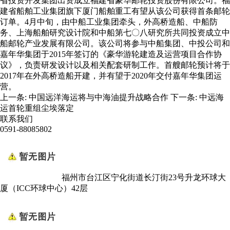
省投资开发集团出资成立福建省豪华邮轮投资股份有限公司。福
建省船舶工业集团旗下厦门船舶重工有望从该公司获得首条邮轮
订单。4月中旬，由中船工业集团牵头，外高桥造船、中船防
务、上海船舶研究设计院和中船第七〇八研究所共同投资成立中
船邮轮产业发展有限公司。该公司将参与中船集团、中投公司和
嘉年华集团于2015年签订的《豪华游轮建造及运营项目合作协
议》，负责研发设计以及相关配套研制工作。首艘邮轮预计将于
2017年在外高桥造船开建，并有望于2020年交付嘉年华集团运
营。
上一条:
中国远洋海运将与中海油提升战略合作
下一条:
中远海
运首轮重组尘埃落定
联系我们
0591-88085802
福州市台江区宁化街道长汀街23号升龙环球大
厦（ICC环球中心）42层