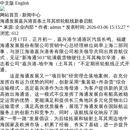
中文版
English
网站首页
/
新闻中心
海通发展嘉兴港首条土耳其班轮航线新春启航
* 来源: 企业内部 * 作者: admin * 发表时间: 2026-03-06 15:15:27 *
浏览: 612
2
月
17
日，正月初一，嘉兴港乍浦港区汽笛长鸣。福建
海通发展股份有限公司营销中心总经理林位岗率上海二部同
事，与浙江海港嘉兴港务有限公司相关领导共同出席首航仪
式，见证“新海通
503
”轮满载货物驶往土耳其梅尔辛港，标
志着公司“嘉兴港-地中海（土耳其）”不定期班轮航线正式开
通。
这是海通发展又一“项目制”经营理念落地案例。在充分
发挥自有运力优势的同时，创新采用“集装箱
+
件杂货”综合
运输模式，选定嘉兴港作为出海母港，为客户提供新的灵活
高效出海通道。这一模式不仅发挥了海通发展自有船高效稳
定运营的优势，更能满足和提供长三角地区多元化货物出口
运输需求，满足高效优质服务，展现了海通发展在国际航运
服务上的创新力和竞争力。同时，该航线深化响应了国
家“一带一路”发展倡议，为后续拓展和辐射土耳其周边地中
海国家及欧洲市场，积累了经验、夯实了基础，进一步提升