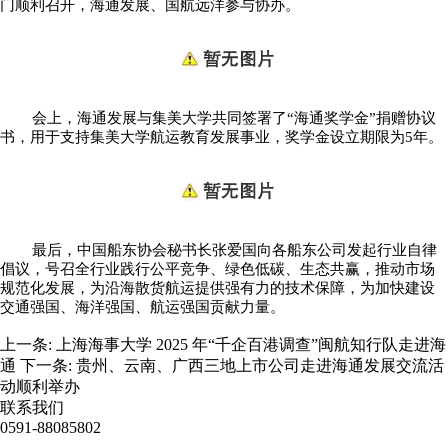
门顺利
召开
，海通发展、国航远洋参与协办。
会上
，海通发展
与
集美大学
共同签署了“
海通
奖学金”捐赠协议
书
，用于
支持集美大学
航运
教育发展事业
，
奖学金设立期限为5年
。
最后，中国船东协会秘书长张爱国向各船东公司发起行业自律
倡议，号召全行业践行公平竞争、绿色低碳、生态共赢，推动市场
规范化发展，为沿海散货航运
提
供强有力的技术保障，为加快建设
交通强国、海洋强国、航运强国贡献力量。
上一条:
上海海事大学 2025 年“千企百港调查”闽航知行队走进海
通
下一条:
贵州、云南、广西三地上市公司走进海通发展交流活
动顺利举办
联系我们
0591-88085802