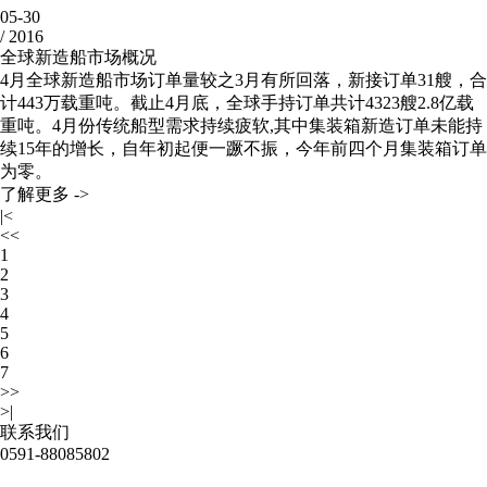
05-30
/
2016
全球新造船市场概况
4月全球新造船市场订单量较之3月有所回落，新接订单31艘，合
计443万载重吨。截止4月底，全球手持订单共计4323艘2.8亿载
重吨。4月份传统船型需求持续疲软,其中集装箱新造订单未能持
续15年的增长，自年初起便一蹶不振，今年前四个月集装箱订单
为零。
了解更多 ->
|<
<<
1
2
3
4
5
6
7
>>
>|
联系我们
0591-88085802